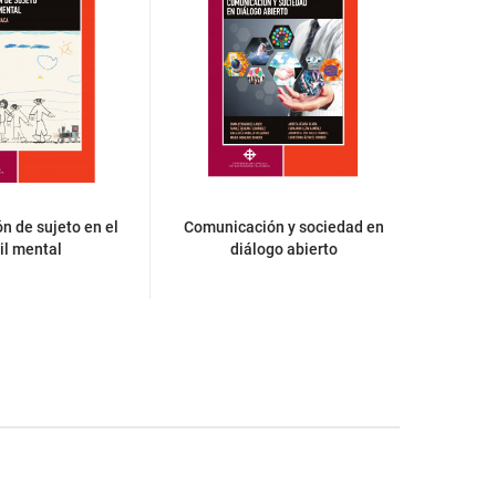
n de sujeto en el
Comunicación y sociedad en
La
il mental
diálogo abierto
cono
tecnol